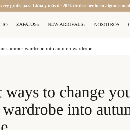
ivery gratis para Lima y más de 20% de descuento en algunos mod
ZAPATOS
NEW ARRIVALS
CIO
NOSOTROS
our summer wardrobe into autumn wardrobe
t ways to change yo
wardrobe into autu
be