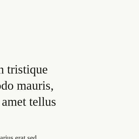
n tristique
do mauris,
 amet tellus
arius erat sed