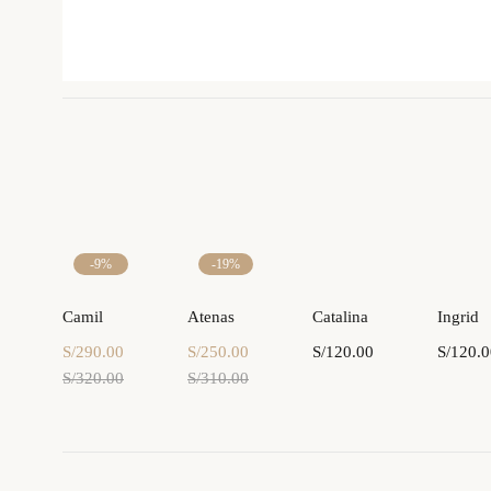
-9%
-19%
Seleccionar
Seleccionar
Seleccionar
Selec
Camil
Atenas
Catalina
Ingrid
opciones
opciones
opciones
opc
S/
290.00
S/
250.00
S/
120.00
S/
120.0
S/
320.00
S/
310.00