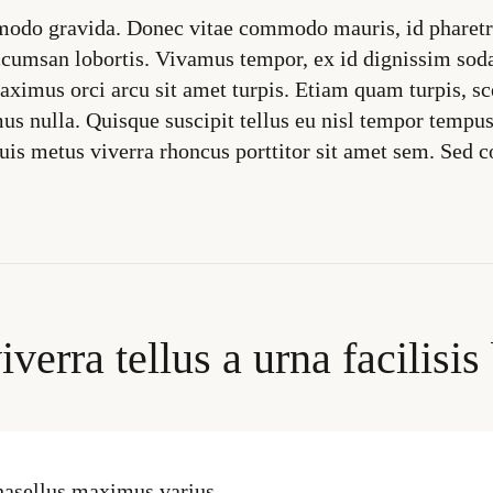
odo gravida. Donec vitae commodo mauris, id pharetra
accumsan lobortis. Vivamus tempor, ex id dignissim soda
ximus orci arcu sit amet turpis. Etiam quam turpis, 
us nulla. Quisque suscipit tellus eu nisl tempor tempu
quis metus viverra rhoncus porttitor sit amet sem. Se
verra tellus a urna facilisi
hasellus maximus varius