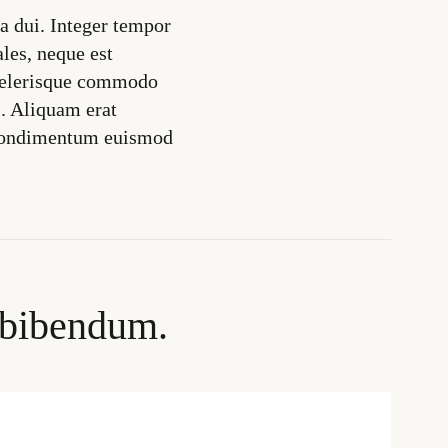
 dui. Integer tempor
les, neque est
scelerisque commodo
s. Aliquam erat
d condimentum euismod
s bibendum.