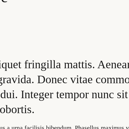
iquet fringilla mattis. Aenea
ravida. Donec vitae commo
 dui. Integer tempor nunc sit
obortis.
us a urna facilisis bibendum. Phasellus maximus v