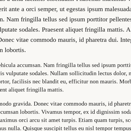
erit ante a orci semper, ut egestas ipsum malesuad
. Nam fringilla tellus sed ipsum porttitor pellent
putate sodales. Praesent aliquet fringilla mattis. A
nec vitae commodo mauris, id pharetra dui. Inte
 lobortis.
hicula accumsan. Nam fringilla tellus sed ipsum portti
s vulputate sodales. Nullam sollicitudin lectus dolor, 
ortor, facilisis nec blandit eu, efficitur non mauris. Mo
ent aliquet fringilla mattis.
odo gravida. Donec vitae commodo mauris, id pharetra
accumsan lobortis. Vivamus tempor, ex id dignissim soda
ximus orci arcu sit amet turpis. Etiam quam turpis, 
us nulla. Quisque suscipit tellus eu nisl tempor tempu