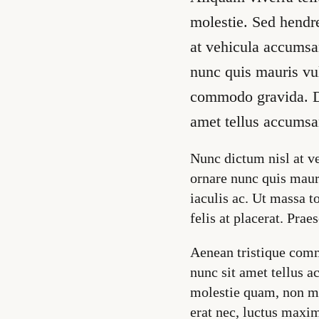
molestie. Sed hendr
at vehicula accumsan
nunc quis mauris vul
commodo gravida. Do
amet tellus accumsan
Nunc dictum nisl at ve
ornare nunc quis mauri
iaculis ac. Ut massa t
felis at placerat. Praes
Aenean tristique comm
nunc sit amet tellus 
molestie quam, non ma
erat nec, luctus maxim