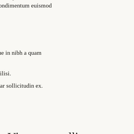
d condimentum euismod
ue in nibh a quam
lisi.
r sollicitudin ex.