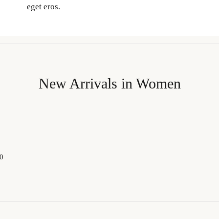
eget eros.
New Arrivals in Women
cionar
iones
0