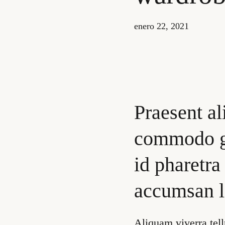
enero 22, 2021
Praesent al
commodo g
id pharetra
accumsan l
Aliquam viverra tell