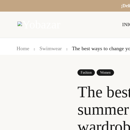
¡Del
INI
Home
Swimwear
The best ways to change y
Fashion
Women
The bes
summer 
wardro