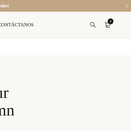
elos!
0
CONTÁCTANOS
ur
mn