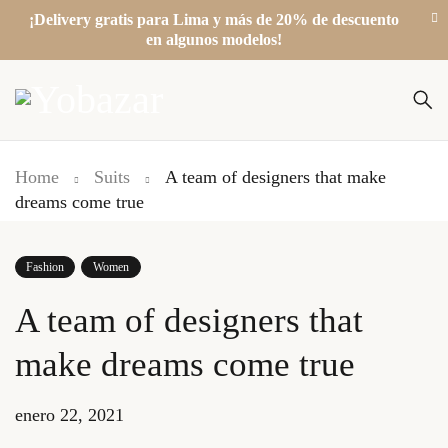
¡Delivery gratis para Lima y más de 20% de descuento
en algunos modelos!
Home
Suits
A team of designers that make
dreams come true
Fashion
Women
A team of designers that
make dreams come true
enero 22, 2021